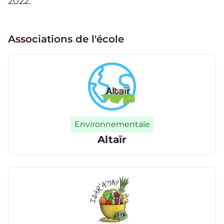
2022
.
Associations de l'école
Catégorie
Environnementale
Altaïr