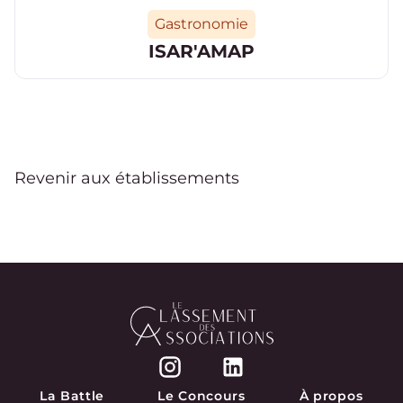
Catégorie
Gastronomie
ISAR'AMAP
Revenir aux établissements
Accueil
Instagram
LinkedIn
La Battle
Le Concours
À propos
Navigation Secondaire