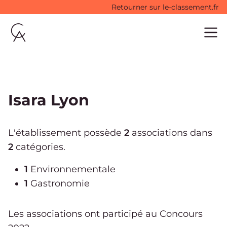
Retourner sur le-classement.fr
Accueil
Ouvri
Isara Lyon
L'établissement possède
2
associations dans
2
catégories.
1
Environnementale
1
Gastronomie
Les associations ont participé
au Concours