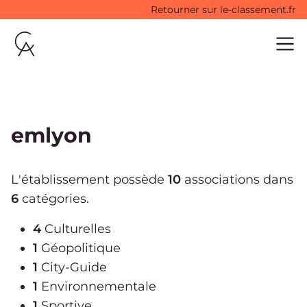
Retourner sur le-classement.fr
Accueil
Ouvri
emlyon
L'établissement possède
10
associations dans
6
catégories.
4
Culturelles
1
Géopolitique
1
City-Guide
1
Environnementale
1
Sportive