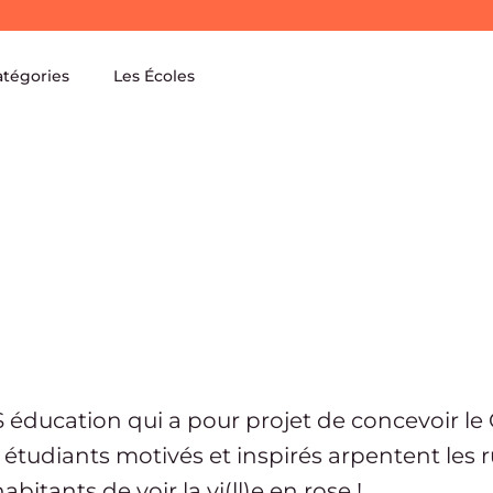
atégories
Les Écoles
S éducation qui a pour projet de concevoir le
étudiants motivés et inspirés arpentent les r
itants de voir la vi(ll)e en rose !