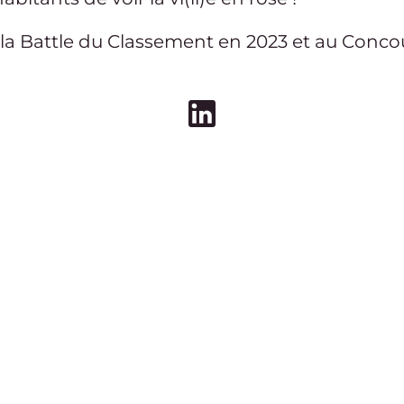
 la
Battle du Classement
en
2023
et
au
Concou
ssociation Le Petit Tou
LinkedIn de l'association Le Pe