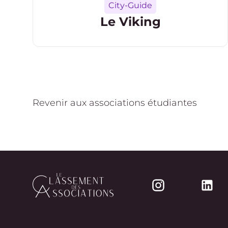
Catégorie
City-Guide
Le Viking
Revenir aux associations étudiantes
Accueil
Instagram
Link