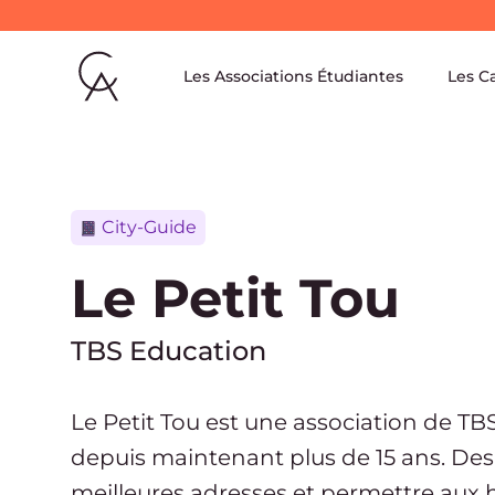
Navigation Primaire
Accueil
Les Associations Étudiantes
Les C
Catégorie
City-Guide
Le Petit Tou
École de l'association
TBS Education
Le Petit Tou est une association de TB
depuis maintenant plus de 15 ans. Des 
meilleures adresses et permettre aux hab