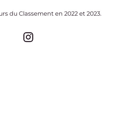
rs du Classement
en
2022
et
2023
.
tit Tou
Instagram de l'association Le Petit Tou